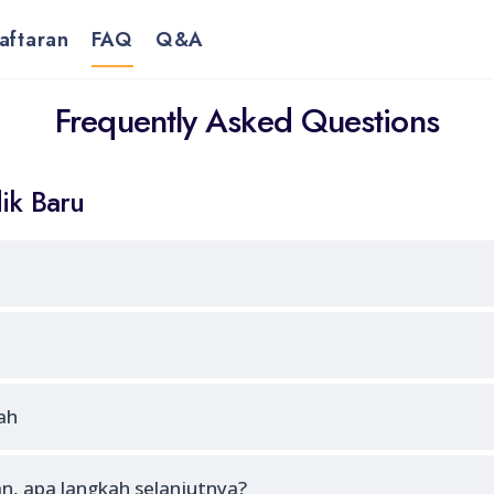
aftaran
FAQ
Q&A
Frequently Asked Questions
ik Baru
ah
n, apa langkah selanjutnya?